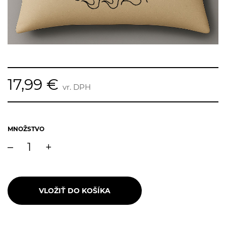
17,99 €
vr. DPH
MNOŽSTVO
–
+