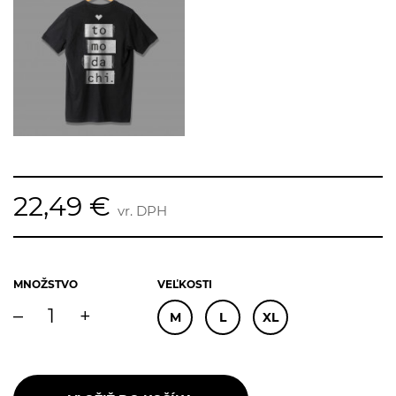
22,49 €
vr. DPH
MNOŽSTVO
VEĽKOSTI
–
+